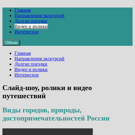
Перейти
к
Главная
содержимому
Направления экскурсий
Долгие поездки
Видео и ролики
Интересное
Меню
Главная
Направления экскурсий
Долгие поездки
Видео и ролики
Интересное
Слайд-шоу, ролики и видео
путешествий
Виды городов, природы,
достопримечательностей России