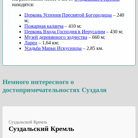
находятся:
Церковь Успения Пресвятой Богородицы
– 240
м;
Пожарная каланча
– 410 м;
Церковь Входа Господня в Иерусалим
– 430 м;
Музей деревянного зодчества
– 660 м;
Ларец
– 1,64 км;
Усадьба Марьи Искусницы
– 2,85 км.
Немного интересного о
достопримечательностях Суздаля
Суздальский Кремль
Суздальский Кремль