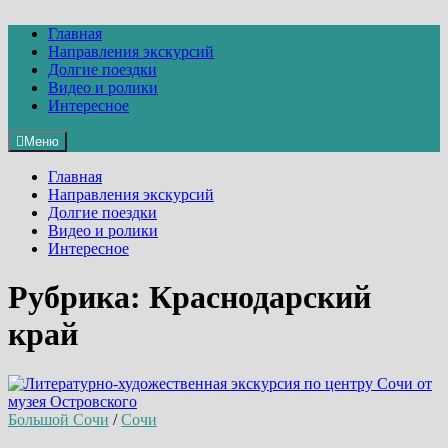
Перейти
к
Главная
содержимому
Направления экскурсий
Долгие поездки
Видео и ролики
Интересное
Меню
Главная
Направления экскурсий
Долгие поездки
Видео и ролики
Интересное
Рубрика:
Краснодарский
край
Большой Сочи
/
Сочи