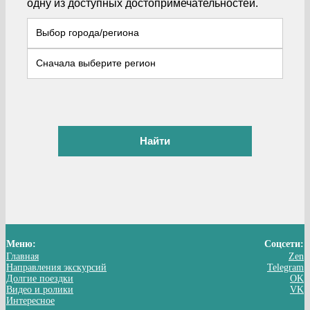
одну из доступных достопримечательностей.
Найти
Меню:
Соцсети:
Главная
Zen
Направления экскурсий
Telegram
Долгие поездки
OK
Видео и ролики
VK
Интересное